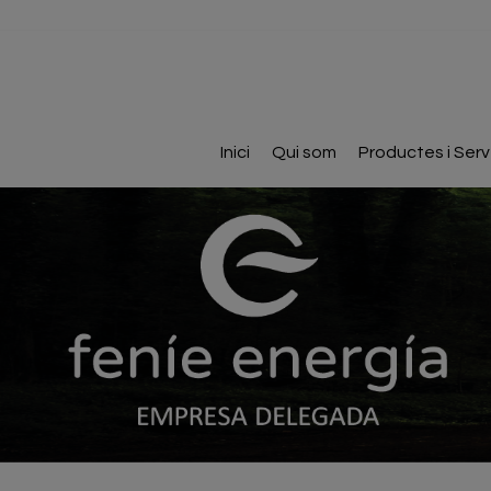
Inici
Qui som
Productes i Serv