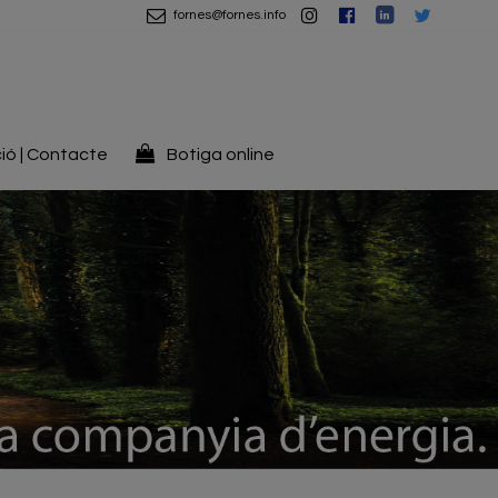
fornes@fornes.info
ió | Contacte
Botiga online