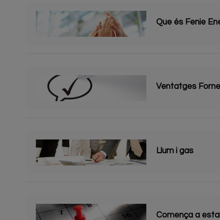
Que és Fenie En
Ventatges Forne
Llum i gas
Comença a estal