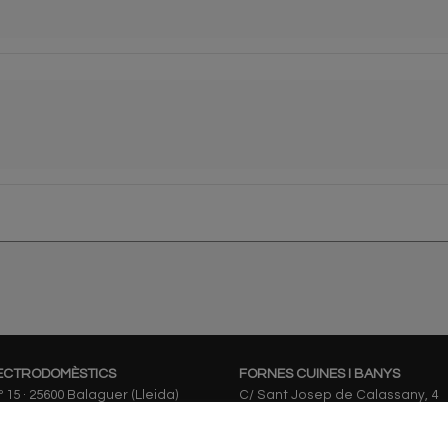
ECTRODOMÈSTICS
FORNES CUINES I BANYS
nº 15 · 25600 Balaguer (Lleida)
C/ Sant Josep de Calassany, 4
25600 Balaguer (Lleida)
s.info
973 44 59 63