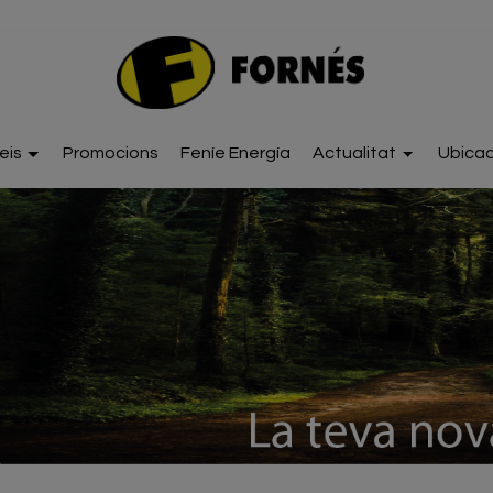
eis
Promocions
Feníe Energía
Actualitat
Ubicac