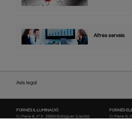
Altres serveis
Avís legal
FORNÉS IL·LUMINACIÓ
FORNÉS EL
C/ Pere III, nº 9 · 25600 Balaguer (Lleida)
C/ Pere III, 
973 44 59 63
973 44 59 63
fornes@fornes.info
fornes@forne