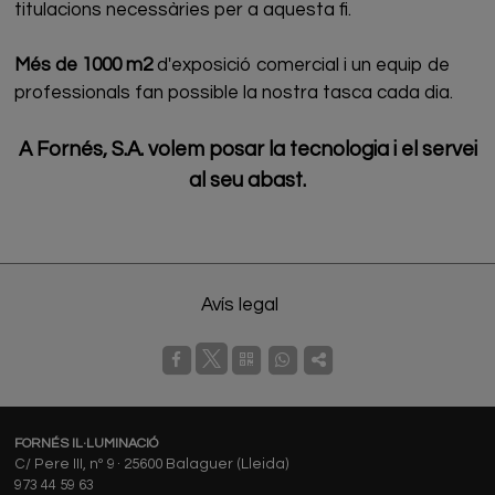
titulacions necessàries per a aquesta fi.
Més de 1000 m2
d'exposició comercial i un equip de
professionals fan possible la nostra tasca cada dia.
A Fornés, S.A. volem posar la tecnologia i el servei
al seu abast.
Avís legal
FORNÉS IL·LUMINACIÓ
C/ Pere III, nº 9 · 25600 Balaguer (Lleida)
973 44 59 63