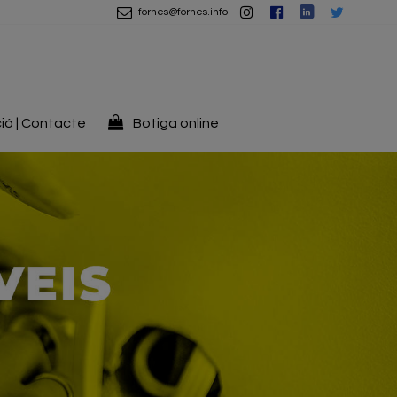
fornes@fornes.info
ió | Contacte
Botiga online