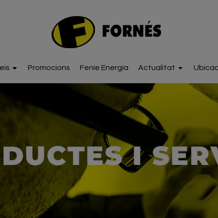
eis
Promocions
Feníe Energía
Actualitat
Ubicac